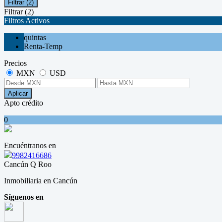
Filtrar
(2)
Filtrar
(2)
Filtros Activos
quintas
Renta-Temp
Precios
MXN
USD
Aplicar
Apto crédito
0
Encuéntranos en
9982416686
Cancún Q Roo
Inmobiliaria en Cancún
Síguenos en