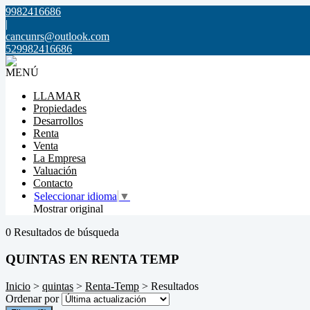
9982416686
|
cancunrs@outlook.com
529982416686
MENÚ
LLAMAR
Propiedades
Desarrollos
Renta
Venta
La Empresa
Valuación
Contacto
Seleccionar idioma
▼
Mostrar original
0 Resultados de búsqueda
QUINTAS EN RENTA TEMP
Inicio
>
quintas
>
Renta-Temp
> Resultados
Ordenar por