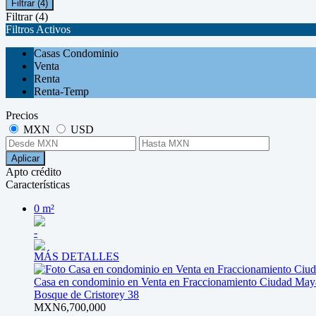
Filtrar
(4)
Filtrar
(4)
Filtros Activos
Casas Condominio
Venta
Renta
Renta-Temp
Precios
MXN
USD
Aplicar
Apto crédito
Características
0 m²
-
MÁS DETALLES
Casa en condominio en Venta en Fraccionamiento Ciudad May
Bosque de Cristorey 38
MXN6,700,000