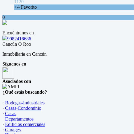
1120
+/- Favorito
0
Encuéntranos en
9982416686
Cancún Q Roo
Inmobiliaria en Cancún
Síguenos en
Asociados con
¿Qué estás buscando?
·
Bodegas-Industriales
·
Casas-Condominio
·
Casas
·
Departamentos
·
Edificios comerciales
·
Garages