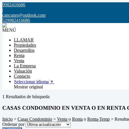
9982416686
|
cancunrs@outlook.com
529982416686
MENÚ
LLAMAR
Propiedades
Desarrollos
Renta
Venta
La Empresa
Valuación
Contacto
Seleccionar idioma
▼
Mostrar original
1 Resultados de búsqueda
CASAS CONDOMINIO EN VENTA O EN RENTA 
Inicio
>
Casas Condominio
>
Venta
o
Renta
o
Renta-Temp
> Resulta
Ordenar por