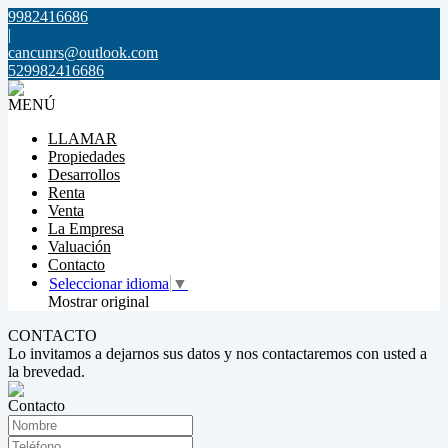
9982416686
|
cancunrs@outlook.com
529982416686
MENÚ
LLAMAR
Propiedades
Desarrollos
Renta
Venta
La Empresa
Valuación
Contacto
Seleccionar idioma
▼
Mostrar original
CONTACTO
Lo invitamos a dejarnos sus datos y nos contactaremos con usted a
la brevedad.
Contacto