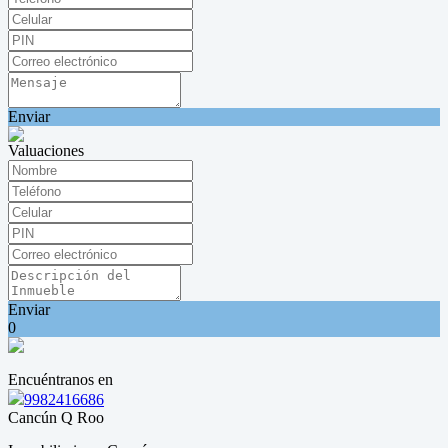
Enviar
Valuaciones
Enviar
0
Encuéntranos en
9982416686
Cancún Q Roo