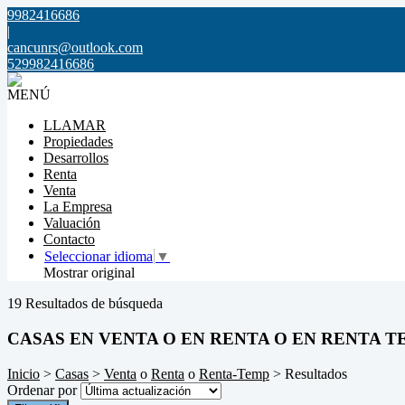
9982416686
|
cancunrs@outlook.com
529982416686
MENÚ
LLAMAR
Propiedades
Desarrollos
Renta
Venta
La Empresa
Valuación
Contacto
Seleccionar idioma
▼
Mostrar original
19 Resultados de búsqueda
CASAS EN VENTA O EN RENTA O EN RENTA T
Inicio
>
Casas
>
Venta
o
Renta
o
Renta-Temp
> Resultados
Ordenar por