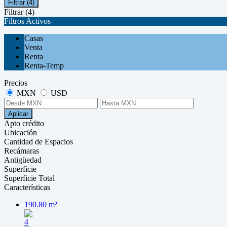
Filtrar
(4)
Filtrar
(4)
Filtros Activos
Casas
Venta
Renta
Renta-Temp
Precios
MXN
USD
Aplicar
Apto crédito
Ubicación
Cantidad de Espacios
Recámaras
Antigüedad
Superficie
Superficie Total
Características
190.80 m²
4