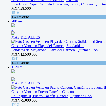
Residencial Aqua, Avenida Huayacán, 77560, Cancún, Quinta
MXN28,500
1519
+/- Favorito
280 m²
3
MÁS DETALLES
Casa en Venta en Playa del Carmen, Solidaridad
Senderos de Mayakoba, Playa del Carmen, Quintana Roo
MXN12,500,000
1541
+/- Favorito
1120 m²
5
MÁS DETALLES
Casa en Venta en Puerto Cancún, Cancún
La Laguna II, Puerto Cancún, Cancún, Quintana Roo
MXN75,000,000
1712