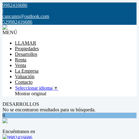
9982416686
|
cancunrs@outlook.com
529982416686
MENÚ
LLAMAR
Propiedades
Desarrollos
Renta
Venta
La Empresa
Valuación
Contacto
Seleccionar idioma
▼
Mostrar original
DESARROLLOS
No se encontraron resultados para su búsqueda.
0
Encuéntranos en
9982416686