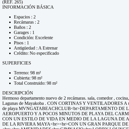
(REF. 265)
INFORMACIÓN BÁSICA
Espacios : 2
Recámaras : 2
Baños : 2
Garages : 1
Condición: Excelente
Pisos : 1
Antigüedad : A Estrenar
Crédito: No especificado
SUPERFICIES
Terreno: 98 m²
Cubierta: 98 m²
Total Construido: 98 m²
DESCRIPCIÓN
Hermoso departamento nuevo de 2 recámaras. sala, comedor , cocina, es
Lagunas de Mayakoba . CON CORTINAS Y VENTILADORES A unos minu
de playa MVNGATABEACHCLUB<br>DEPARTAMENTO DE L
AEROPUERTO Y A POCOS MINUTOS DE PLAYA DEL CARM
CON UN ESTILO DE VIDA EN MEDIO DE LA LAGUNA DE 
DE LA RIVIERA MAYA<br><br>CON UN GRAN PARQUE DE