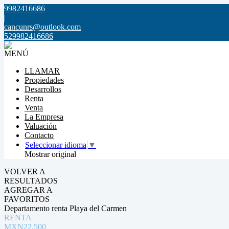
9982416686
|
cancunrs@outlook.com
529982416686
MENÚ
LLAMAR
Propiedades
Desarrollos
Renta
Venta
La Empresa
Valuación
Contacto
Seleccionar idioma
▼
Mostrar original
VOLVER A
RESULTADOS
AGREGAR A
FAVORITOS
Departamento renta Playa del Carmen
RENTA
MXN22,500